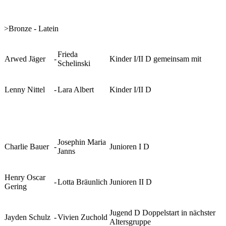
>Bronze - Latein
Frieda
Arwed Jäger
-
Kinder I/II D gemeinsam mit
Schelinski
Lenny Nittel
-
Lara Albert
Kinder I/II D
Josephin Maria
Charlie Bauer
-
Junioren I D
Janns
Henry Oscar
-
Lotta Bräunlich
Junioren II D
Gering
Jugend D Doppelstart in nächster
Jayden Schulz
-
Vivien Zuchold
Altersgruppe