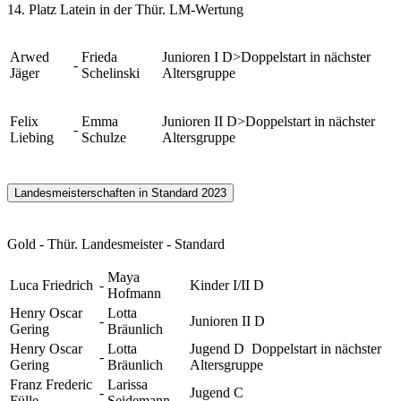
14. Platz Latein in der Thür. LM-Wertung
Arwed
Frieda
Junioren I D>Doppelstart in nächster
-
Jäger
Schelinski
Altersgruppe
Felix
Emma
Junioren II D>Doppelstart in nächster
-
Liebing
Schulze
Altersgruppe
Landesmeisterschaften in Standard 2023
Gold - Thür. Landesmeister - Standard
Maya
Luca Friedrich
-
Kinder I/II D
Hofmann
Henry Oscar
Lotta
-
Junioren II D
Gering
Bräunlich
Henry Oscar
Lotta
Jugend D Doppelstart in nächster
-
Gering
Bräunlich
Altersgruppe
Franz Frederic
Larissa
-
Jugend C
Fülle
Seidemann