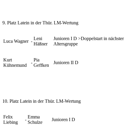
9. Platz Latein in der Thür. LM-Wertung
Leni
Junioren I D >Doppelstart in nächster
Luca Wagner
-
Häßner
Altersgruppe
Kurt
Pia
-
Junioren II D
Kühnemund
Geffken
10. Platz Latein in der Thür. LM-Wertung
Felix
Emma
-
Junioren I D
Liebing
Schulze