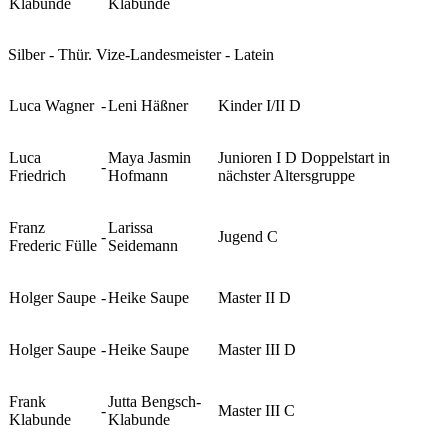
Klabunde
Klabunde
Silber - Thür. Vize-Landesmeister - Latein
Luca Wagner
-
Leni Häßner
Kinder I/II D
Luca
Maya Jasmin
Junioren I D Doppelstart in
-
Friedrich
Hofmann
nächster Altersgruppe
Franz
Larissa
-
Jugend C
Frederic Fülle
Seidemann
Holger Saupe
-
Heike Saupe
Master II D
Holger Saupe
-
Heike Saupe
Master III D
Frank
Jutta Bengsch-
-
Master III C
Klabunde
Klabunde