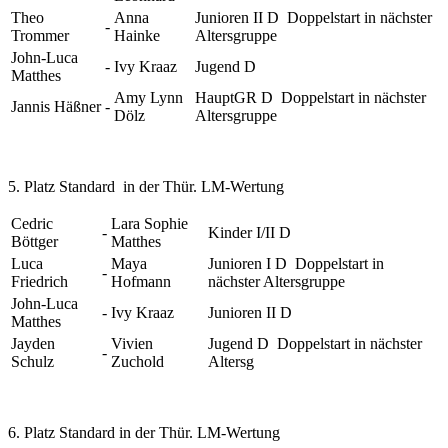
Theo
Anna
Junioren II D Doppelstart in nächster
-
Trommer
Hainke
Altersgruppe
John-Luca
-
Ivy Kraaz
Jugend D
Matthes
Amy Lynn
HauptGR D Doppelstart in nächster
Jannis Häßner
-
Dölz
Altersgruppe
5. Platz Standard in der Thür. LM-Wertung
Cedric
Lara Sophie
-
Kinder I/II D
Böttger
Matthes
Luca
Maya
Junioren I D Doppelstart in
-
Friedrich
Hofmann
nächster Altersgruppe
John-Luca
-
Ivy Kraaz
Junioren II D
Matthes
Jayden
Vivien
Jugend D Doppelstart in nächster
-
Schulz
Zuchold
Altersg
6. Platz Standard in der Thür. LM-Wertung