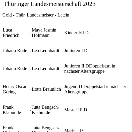
Thüringer Landesmeisterschaft 2023
Gold - Thür. Landesmeister - Latein
Luca
Maya Jasmin
-
Kinder I/II D
Friedrich
Hofmann
Johann Rode
-
Lea Leonhardt
Junioren I D
Junioren II DDoppelstart in
Johann Rode
-
Lea Leonhardt
nächster Altersgruppe
Henry Oscar
Jugend D Doppelstart in nächster
-
Lotta Bräunlich
Gering
Altersgruppe
Frank
Jutta Bengsch-
-
Master III D
Klabunde
Klabunde
Frank
Jutta Bengsch-
-
Master II C