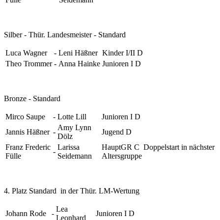
Silber - Thür. Landesmeister - Standard
Luca Wagner
-
Leni Häßner
Kinder I/II D
Theo Trommer
-
Anna Hainke
Junioren I D
Bronze - Standard
Mirco Saupe
-
Lotte Lill
Junioren I D
Amy Lynn
Jannis Häßner
-
Jugend D
Dölz
Franz Frederic
Larissa
HauptGR C Doppelstart in nächster
-
Fülle
Seidemann
Altersgruppe
4. Platz Standard in der Thür. LM-Wertung
Lea
Johann Rode
-
Junioren I D
Leonhard