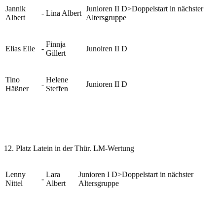
Jannik
Junioren II D>Doppelstart in nächster
-
Lina Albert
Albert
Altersgruppe
Finnja
Elias Elle
-
Junoiren II D
Gillert
Tino
Helene
-
Junioren II D
Häßner
Steffen
12. Platz Latein in der Thür. LM-Wertung
Lenny
Lara
Junioren I D>Doppelstart in nächster
-
Nittel
Albert
Altersgruppe