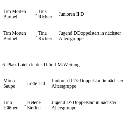
Tim Morten
Tina
-
Junioren II D
Barthel
Richter
Tim Morten
Tina
Jugend DDoppelstart in nächster
-
Barthel
Richter
Altersgruppe
6. Platz Latein in der Thür. LM-Wertung
Mirco
Junioren II D>Doppelstart in nächster
-
Lotte Lill
Saupe
Altersgruppe
Tino
Helene
Jugend D>Doppelstart in nächster
-
Häßner
Steffen
Altersgruppe