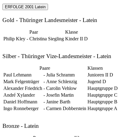
ERFOLGE 2001 Latein
Gold - Thüringer Landesmeister - Latein
Paar
Klasse
Philip Kley
-
Christina Siegling
Kinder II D
Silber - Thüringer Vize-Landesmeister - Latein
Paare
Klassen
Paul Lehmann
-
Julia Schramm
Junioren II D
Mark Felgenträger
-
Anne Schlenzig
Jugend D
Alexander Friedrich
-
Carolin Vehlow
Hauptgruppe D
André Xylander
-
Josefin Martin
Hauptgruppe C
Daniel Hoffmann
-
Janine Barth
Hauptgruppe B
Ingo Ronneberger
-
Carmen Dobberstein
Hauptgruppe A
Bronze - Latein