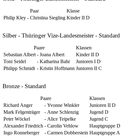
Paar
Klasse
Philip Kley
-
Christina Siegling
Kinder II D
Silber - Thüringer Vize-Landesmeister - Standard
Paare
Klassen
Sebastian Albert
-
Joana Albert
Kinder II D
Toni Seidel
-
Katharina Bahr
Junioren I D
Philipp Schmidt
-
Kristin Hoffmann
Junioren II C
Bronze - Standard
Paare
Klassen
Richard Anger
-
Yvonne Winkler
Junioren II D
Mark Felgenträger
-
Anne Schlenzig
Jugend D
Peter Wöckel
-
Alice Teipelke
Jugend C
Alexander Friedrich
-
Carolin Vehlow
Hauptgruppe D
Ingo Ronneberger
-
Carmen Dobberstein
Hauptgruppe A