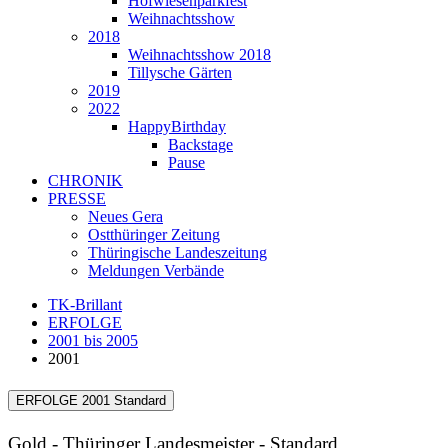
Hofwiesenparkfest
Weihnachtsshow
2018
Weihnachtsshow 2018
Tillysche Gärten
2019
2022
HappyBirthday
Backstage
Pause
CHRONIK
PRESSE
Neues Gera
Ostthüringer Zeitung
Thüringische Landeszeitung
Meldungen Verbände
TK-Brillant
ERFOLGE
2001 bis 2005
2001
ERFOLGE 2001 Standard
Gold - Thüringer Landesmeister - Standard