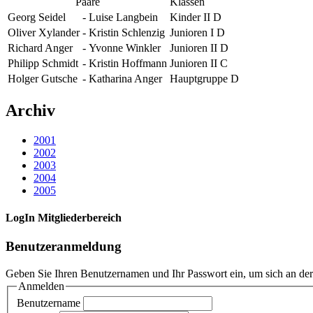
Paare
Klassen
Georg Seidel
-
Luise Langbein
Kinder II D
Oliver Xylander
-
Kristin Schlenzig
Junioren I D
Richard Anger
-
Yvonne Winkler
Junioren II D
Philipp Schmidt
-
Kristin Hoffmann
Junioren II C
Holger Gutsche
-
Katharina Anger
Hauptgruppe D
Archiv
2001
2002
2003
2004
2005
LogIn Mitgliederbereich
Benutzeranmeldung
Geben Sie Ihren Benutzernamen und Ihr Passwort ein, um sich an de
Anmelden
Benutzername