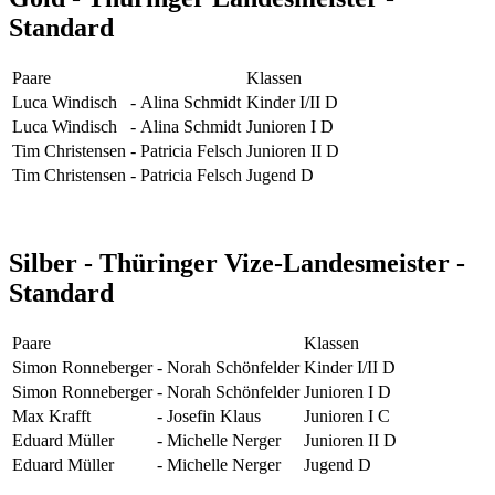
Standard
Paare
Klassen
Luca Windisch
-
Alina Schmidt
Kinder I/II D
Luca Windisch
-
Alina Schmidt
Junioren I D
Tim Christensen
-
Patricia Felsch
Junioren II D
Tim Christensen
-
Patricia Felsch
Jugend D
Silber - Thüringer Vize-Landesmeister -
Standard
Paare
Klassen
Simon Ronneberger
-
Norah Schönfelder
Kinder I/II D
Simon Ronneberger
-
Norah Schönfelder
Junioren I D
Max Krafft
-
Josefin Klaus
Junioren I C
Eduard Müller
-
Michelle Nerger
Junioren II D
Eduard Müller
-
Michelle Nerger
Jugend D