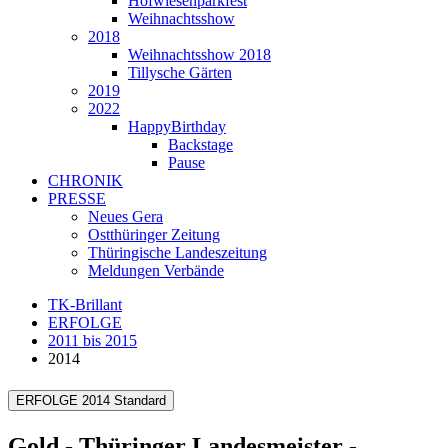
Hofwiesenparkfest
Weihnachtsshow
2018
Weihnachtsshow 2018
Tillysche Gärten
2019
2022
HappyBirthday
Backstage
Pause
CHRONIK
PRESSE
Neues Gera
Ostthüringer Zeitung
Thüringische Landeszeitung
Meldungen Verbände
TK-Brillant
ERFOLGE
2011 bis 2015
2014
ERFOLGE 2014 Standard
Gold - Thüringer Landesmeister -