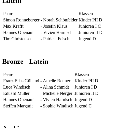
Latein
Paare
Klassen
Simon Ronneberger
-
Norah Schönfelder
Kinder I/II D
Max Krafft
-
Josefin Klaus
Junioren I C
Hannes Obenauf
-
Vivien Harnisch
Junioren II D
Tim Christensen
-
Patricia Felsch
Jugend D
Bronze - Latein
Paare
Klassen
Franz Elias Gülland
-
Amelie Renner
Kinder I/II D
Luca Windisch
-
Alina Schmidt
Junioren I D
Eduard Müller
-
Michelle Nerger
Junioren II D
Hannes Obenauf
-
Vivien Harnisch
Jugend D
Steffen Margarit
-
Sophie Windisch
Jugend C