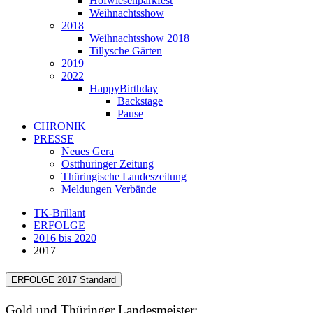
Hofwiesenparkfest
Weihnachtsshow
2018
Weihnachtsshow 2018
Tillysche Gärten
2019
2022
HappyBirthday
Backstage
Pause
CHRONIK
PRESSE
Neues Gera
Ostthüringer Zeitung
Thüringische Landeszeitung
Meldungen Verbände
TK-Brillant
ERFOLGE
2016 bis 2020
2017
ERFOLGE 2017 Standard
Gold und Thüringer Landesmeister: