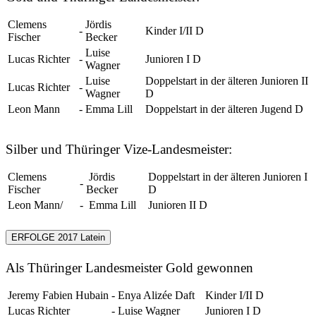
Clemens
Jördis
-
Kinder I/II D
Fischer
Becker
Luise
Lucas Richter
-
Junioren I D
Wagner
Luise
Doppelstart in der älteren Junioren II
Lucas Richter
-
Wagner
D
Leon Mann
-
Emma Lill
Doppelstart in der älteren Jugend D
Silber und Thüringer Vize-Landesmeister:
Clemens
Jördis
Doppelstart in der älteren Junioren I
-
Fischer
Becker
D
Leon Mann/
-
Emma Lill
Junioren II D
ERFOLGE 2017 Latein
Als Thüringer Landesmeister Gold gewonnen
Jeremy Fabien Hubain
-
Enya Alizée Daft
Kinder I/II D
Lucas Richter
-
Luise Wagner
Junioren I D