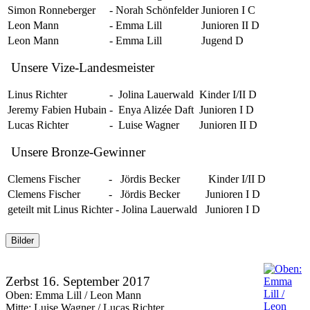
Simon Ronneberger
-
Norah Schönfelder
Junioren I C
Leon Mann
-
Emma Lill
Junioren II D
Leon Mann
-
Emma Lill
Jugend D
Unsere Vize-Landesmeister
Linus Richter
-
Jolina Lauerwald
Kinder I/II D
Jeremy Fabien Hubain
-
Enya Alizée Daft
Junioren I D
Lucas Richter
-
Luise Wagner
Junioren II D
Unsere Bronze-Gewinner
Clemens Fischer
-
Jördis Becker
Kinder I/II D
Clemens Fischer
-
Jördis Becker
Junioren I D
geteilt mit Linus Richter - Jolina Lauerwald
Junioren I D
Bilder
Zerbst 16. September 2017
Oben: Emma Lill / Leon Mann
Mitte: Luise Wagner / Lucas Richter