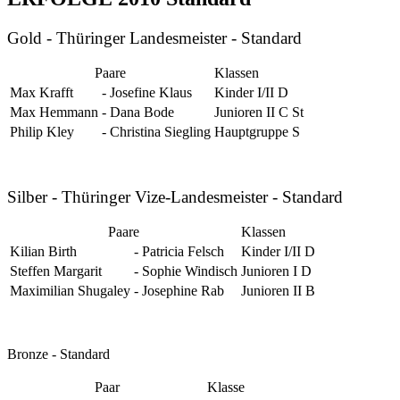
Gold - Thüringer Landesmeister - Standard
Paare
Klassen
Max Krafft
-
Josefine Klaus
Kinder I/II D
Max Hemmann
-
Dana Bode
Junioren II C St
Philip Kley
-
Christina Siegling
Hauptgruppe S
Silber - Thüringer Vize-Landesmeister - Standard
Paare
Klassen
Kilian Birth
-
Patricia Felsch
Kinder I/II D
Steffen Margarit
-
Sophie Windisch
Junioren I D
Maximilian Shugaley
-
Josephine Rab
Junioren II B
Bronze - Standard
Paar
Klasse