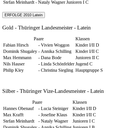
Stefan Meinhardt
-
Nataly Wagner
Junioren I C
ERFOLGE 2010 Latein
Gold - Thüringer Landesmeister - Latein
Paare
Klassen
Fabian Hirsch
-
Vivien Woggon
Kinder I/II D
Dominik Shugaley
-
Annika Schilling
Kinder I/II C
Max Hemmann
-
Dana Bode
Junioren II C
Nils Hauser
-
Linda Schönfelder
Jugend C
Philip Kley
-
Christina Siegling
Hauptgruppe S
Silber - Thüringer Vize-Landesmeister - Latein
Paare
Klassen
Hannes Obenauf
-
Lucia Steiniger
Kinder I/II D
Max Krafft
-
Josefine Klaus
Kinder I/II C
Stefan Meinhardt
-
Nataly Wagner
Junioren I C
Dominik Shugaley
-
Annika Schilling
Junioren I B