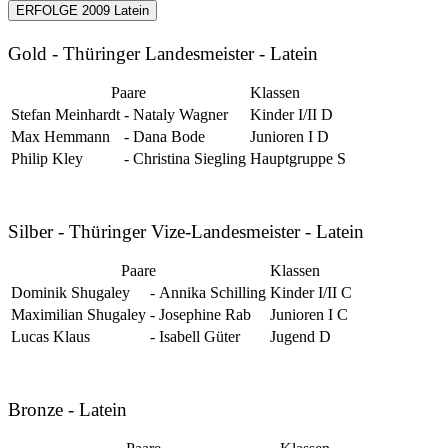
ERFOLGE 2009 Latein
Gold - Thüringer Landesmeister - Latein
Paare
Klassen
Stefan Meinhardt
-
Nataly Wagner
Kinder I/II D
Max Hemmann
-
Dana Bode
Junioren I D
Philip Kley
-
Christina Siegling
Hauptgruppe S
Silber - Thüringer Vize-Landesmeister - Latein
Paare
Klassen
Dominik Shugaley
-
Annika Schilling
Kinder I/II C
Maximilian Shugaley
-
Josephine Rab
Junioren I C
Lucas Klaus
-
Isabell Güter
Jugend D
Bronze - Latein