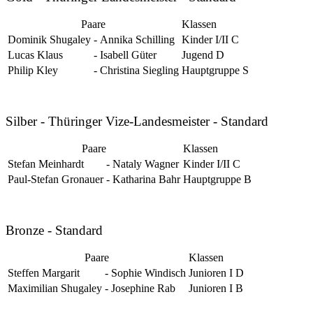
Paare
Klassen
Dominik Shugaley
-
Annika Schilling
Kinder I/II C
Lucas Klaus
-
Isabell Güter
Jugend D
Philip Kley
-
Christina Siegling
Hauptgruppe S
Silber - Thüringer Vize-Landesmeister - Standard
Paare
Klassen
Stefan Meinhardt
-
Nataly Wagner
Kinder I/II C
Paul-Stefan Gronauer
-
Katharina Bahr
Hauptgruppe B
Bronze - Standard
Paare
Klassen
Steffen Margarit
-
Sophie Windisch
Junioren I D
Maximilian Shugaley
-
Josephine Rab
Junioren I B